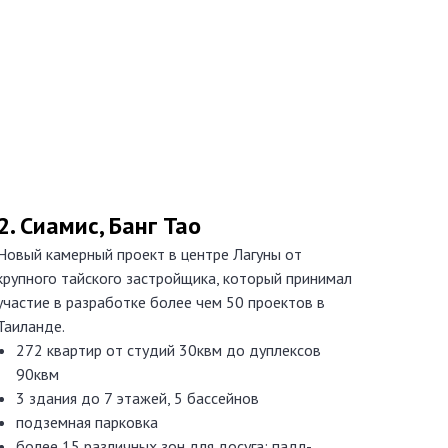
2. Cиамис, Банг Тао
Новый камерный проект в центре Лагуны от
крупного тайского застройщика, который принимал
участие в разработке более чем 50 проектов в
Таиланде.
272 квартир от студий 30квм до дуплексов
90квм
3 здания до 7 этажей, 5 бассейнов
подземная парковка
более 15 различных зон для досуга: падл-