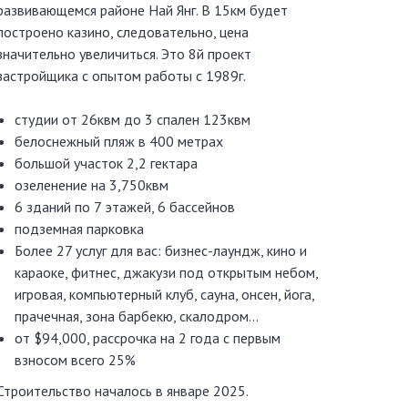
развивающемся районе Най Янг. В 15км будет
построено казино, следовательно, цена
значительно увеличиться. Это 8й проект
застройщика с опытом работы с 1989г.
студии от 26квм до 3 спален 123квм
белоснежный пляж в 400 метрах
большой участок 2,2 гектара
озеленение на 3,750квм
6 зданий по 7 этажей, 6 бассейнов
подземная парковка
Более 27 услуг для вас: бизнес-лаундж, кино и
караоке, фитнес, джакузи под открытым небом,
игровая, компьютерный клуб, сауна, онсен, йога,
прачечная, зона барбекю, скалодром...
от $94,000, рассрочка на 2 года с первым
взносом всего 25%
Строительство началось в январе 2025.