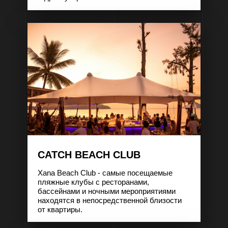
CATCH BEACH CLUB
Xana Beach Club - самые посещаемые
пляжные клубы с ресторанами,
бассейнами и ночными мероприятиями
находятся в непосредственной близости
от квартиры.
Площадь
Площадь
Тип
Тип
Стоимость
Стоимость
54 м²
81 м²
D
E
от 8 316 000
от 12 474 000