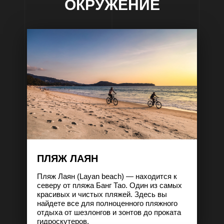
ОКРУЖЕНИЕ
Площадь
Площадь
Площадь
Тип
Тип
Тип
Стоимость
Стоимость
Стоимость
ПЛЯЖ ЛАЯН
51 м²
72 м²
В
C
от 7 342 000
от 10 224 000
108 м²
F
от 18 676 000
Пляж Лаян (Layan beach) — находится к
северу от пляжа Банг Тао. Один из самых
красивых и чистых пляжей. Здесь вы
найдете все для полноценного пляжного
ОСТАВИТЬ ЗАЯВКУ
ОСТАВИТЬ ЗАЯВКУ
ОСТАВИТЬ ЗАЯВКУ
отдыха от шезлонгов и зонтов до проката
гидроскутеров.