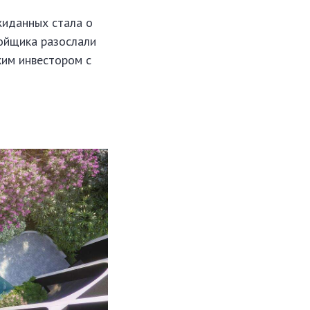
жиданных стала о
ройщика разослали
ким инвестором с