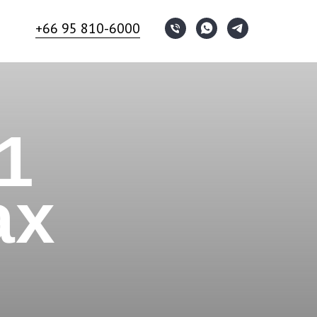
+66 95 810-6000
1
ах