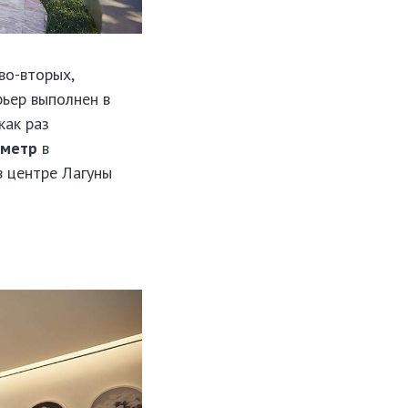
во-вторых,
рьер выполнен в
как раз
 метр
в
в центре Лагуны