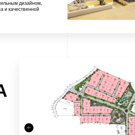
тильным дизайном,
а и качественной
А