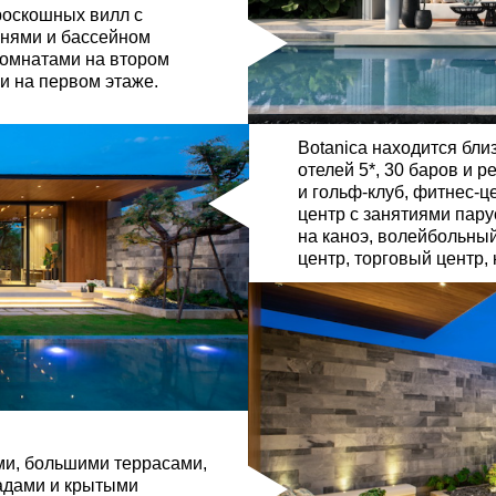
роскошных вилл с
ьнями и бассейном
комнатами на втором
ги на первом этаже.
Botanica находится близ
отелей 5*, 30 баров и 
и гольф-клуб, фитнес-це
центр с занятиями пар
на каноэ, волейбольный
центр, торговый центр, 
ми, большими террасами,
адами и крытыми