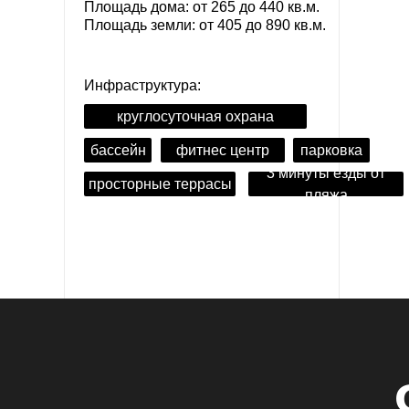
Площадь дома: от 265 до 440 кв.м.
Площадь земли: от 405 до 890 кв.м.
Инфраструктура:
круглосуточная охрана
бассейн
фитнес центр
парковка
3 минуты езды от
просторные террасы
пляжа