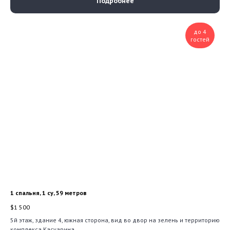
Подробнее
до 4
гостей
1 спальня, 1 су, 59 метров
$
1 500
5й этаж, здание 4, южная сторона, вид во двор на зелень и территорию
комплекса Касуарина.