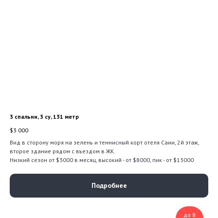
3 спальни, 3 су, 131 метр
$
3 000
Вид в сторону моря на зелень и теннисный корт отеля Саии, 2й этаж,
второе здание рядом с въездом в ЖК.
Низкий сезон от $3000 в месяц, высокий - от $8000, пик - от $13000
Подробнее
до 8