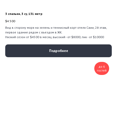
3 спальни, 3 су, 131 метр
$
4 500
Вид в сторону моря на зелень и теннисный корт отеля Саии, 2й этаж,
первое здание рядом с въездом в ЖК.
Низкий сезон от $4500 в месяц, высокий - от $8000, пик - от $10000
Подробнее
до 6
гостей